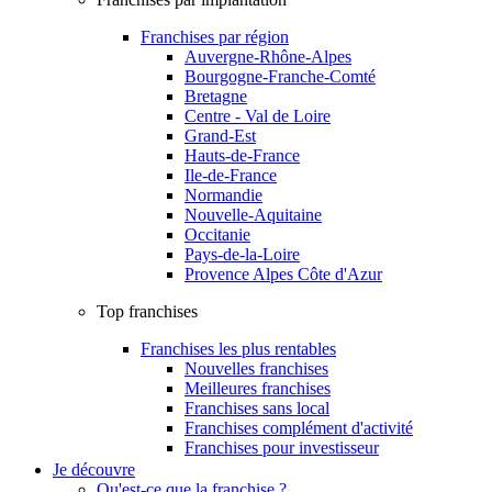
Franchises par région
Auvergne-Rhône-Alpes
Bourgogne-Franche-Comté
Bretagne
Centre - Val de Loire
Grand-Est
Hauts-de-France
Ile-de-France
Normandie
Nouvelle-Aquitaine
Occitanie
Pays-de-la-Loire
Provence Alpes Côte d'Azur
Top franchises
Franchises les plus rentables
Nouvelles franchises
Meilleures franchises
Franchises sans local
Franchises complément d'activité
Franchises pour investisseur
Je découvre
Qu'est-ce que la franchise ?