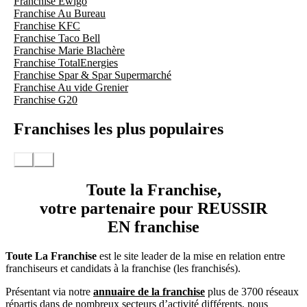
Franchise Ewigo
Franchise Au Bureau
Franchise KFC
Franchise Taco Bell
Franchise Marie Blachère
Franchise TotalEnergies
Franchise Spar & Spar Supermarché
Franchise Au vide Grenier
Franchise G20
Franchises les plus populaires
Toute la Franchise,
votre partenaire pour REUSSIR
EN franchise
Toute La Franchise
est le site leader de la mise en relation entre
franchiseurs et candidats à la franchise (les franchisés).
Présentant via notre
annuaire de la franchise
plus de 3700 réseaux
répartis dans de nombreux secteurs d’activité différents, nous