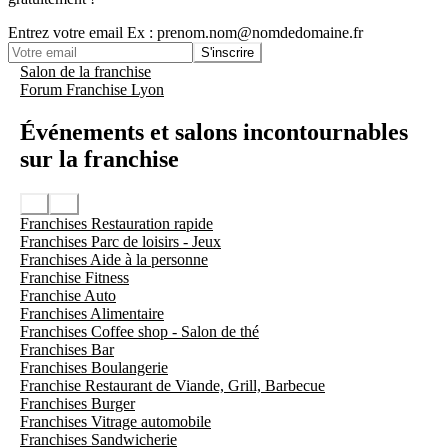
Entrez votre email
Ex : prenom.nom@nomdedomaine.fr
S'inscrire
Salon de la franchise
Forum Franchise Lyon
Événements et salons incontournables
sur la franchise
Franchises Restauration rapide
Franchises Parc de loisirs - Jeux
Franchises Aide à la personne
Franchise Fitness
Franchise Auto
Franchises Alimentaire
Franchises Coffee shop - Salon de thé
Franchises Bar
Franchises Boulangerie
Franchise Restaurant de Viande, Grill, Barbecue
Franchises Burger
Franchises Vitrage automobile
Franchises Sandwicherie