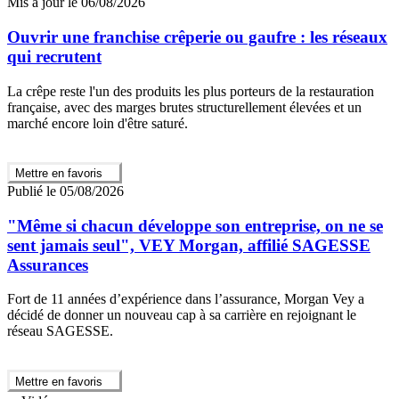
Mis à jour le 06/08/2026
Ouvrir une franchise crêperie ou gaufre : les réseaux
qui recrutent
La crêpe reste l'un des produits les plus porteurs de la restauration
française, avec des marges brutes structurellement élevées et un
marché encore loin d'être saturé.
Mettre en favoris
Publié le 05/08/2026
"Même si chacun développe son entreprise, on ne se
sent jamais seul", VEY Morgan, affilié SAGESSE
Assurances
Fort de 11 années d’expérience dans l’assurance, Morgan Vey a
décidé de donner un nouveau cap à sa carrière en rejoignant le
réseau SAGESSE.
Mettre en favoris