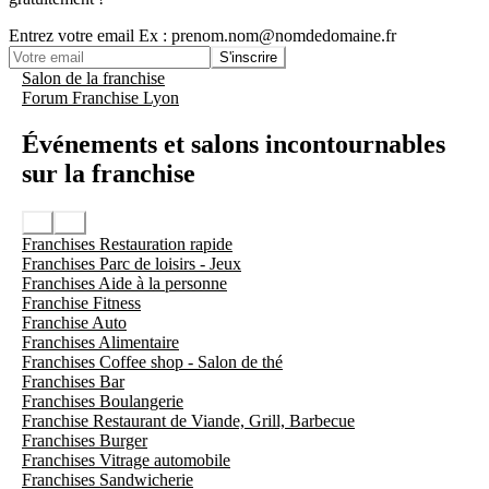
Entrez votre email
Ex : prenom.nom@nomdedomaine.fr
S'inscrire
Salon de la franchise
Forum Franchise Lyon
Événements et salons incontournables
sur la franchise
Franchises Restauration rapide
Franchises Parc de loisirs - Jeux
Franchises Aide à la personne
Franchise Fitness
Franchise Auto
Franchises Alimentaire
Franchises Coffee shop - Salon de thé
Franchises Bar
Franchises Boulangerie
Franchise Restaurant de Viande, Grill, Barbecue
Franchises Burger
Franchises Vitrage automobile
Franchises Sandwicherie