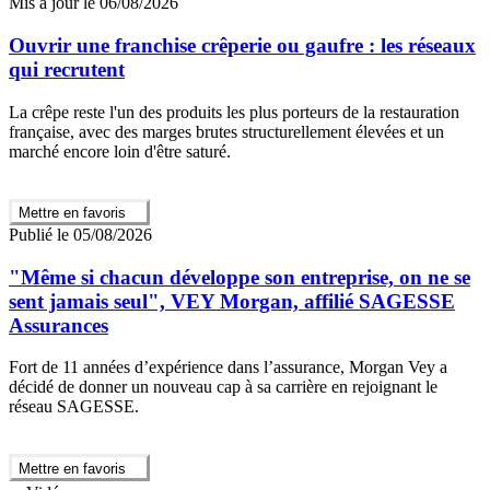
Mis à jour le 06/08/2026
Ouvrir une franchise crêperie ou gaufre : les réseaux
qui recrutent
La crêpe reste l'un des produits les plus porteurs de la restauration
française, avec des marges brutes structurellement élevées et un
marché encore loin d'être saturé.
Mettre en favoris
Publié le 05/08/2026
"Même si chacun développe son entreprise, on ne se
sent jamais seul", VEY Morgan, affilié SAGESSE
Assurances
Fort de 11 années d’expérience dans l’assurance, Morgan Vey a
décidé de donner un nouveau cap à sa carrière en rejoignant le
réseau SAGESSE.
Mettre en favoris