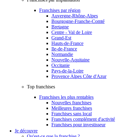
Franchises par région
Auvergne-Rhône-Alpes
Bourgogne-Franche-Comté
Bretagne
Centre - Val de Loire
Grand-Est
Hauts-de-France
Ile-de-France
Normandie
Nouvelle-Aquitaine
Occitanie
Pays-de-la-Loire
Provence Alpes Côte d'Azur
Top franchises
Franchises les plus rentables
Nouvelles franchises
Meilleures franchises
Franchises sans local
Franchises complément d'activité
Franchises pour investisseur
Je découvre
Qu'est-ce que la franchise ?