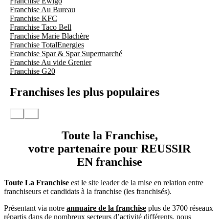
Franchise Ewigo
Franchise Au Bureau
Franchise KFC
Franchise Taco Bell
Franchise Marie Blachère
Franchise TotalEnergies
Franchise Spar & Spar Supermarché
Franchise Au vide Grenier
Franchise G20
Franchises les plus populaires
Toute la Franchise,
votre partenaire pour REUSSIR
EN franchise
Toute La Franchise
est le site leader de la mise en relation entre
franchiseurs et candidats à la franchise (les franchisés).
Présentant via notre
annuaire de la franchise
plus de 3700 réseaux
répartis dans de nombreux secteurs d’activité différents, nous