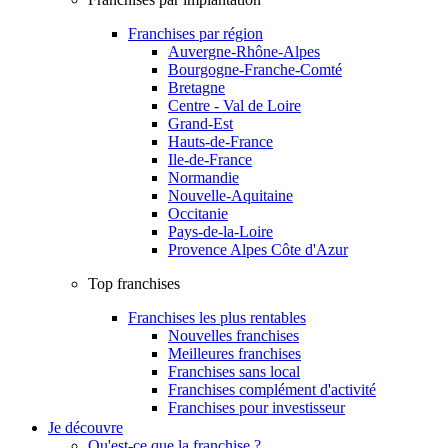
Franchises par région
Auvergne-Rhône-Alpes
Bourgogne-Franche-Comté
Bretagne
Centre - Val de Loire
Grand-Est
Hauts-de-France
Ile-de-France
Normandie
Nouvelle-Aquitaine
Occitanie
Pays-de-la-Loire
Provence Alpes Côte d'Azur
Top franchises
Franchises les plus rentables
Nouvelles franchises
Meilleures franchises
Franchises sans local
Franchises complément d'activité
Franchises pour investisseur
Je découvre
Qu'est-ce que la franchise ?