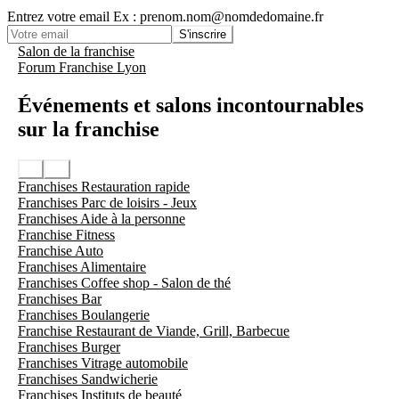
Entrez votre email
Ex : prenom.nom@nomdedomaine.fr
S'inscrire
Salon de la franchise
Forum Franchise Lyon
Événements et salons incontournables
sur la franchise
Franchises Restauration rapide
Franchises Parc de loisirs - Jeux
Franchises Aide à la personne
Franchise Fitness
Franchise Auto
Franchises Alimentaire
Franchises Coffee shop - Salon de thé
Franchises Bar
Franchises Boulangerie
Franchise Restaurant de Viande, Grill, Barbecue
Franchises Burger
Franchises Vitrage automobile
Franchises Sandwicherie
Franchises Instituts de beauté