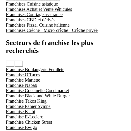
Franchises Cuisine asiatique
Franchises Achat et Vente véhicules
Franchises Courtage assurance
Franchises CBD et dérivés
Franchises Pizza, Cuisine italienne
Franchises Crèche - Micro-crèche - Crèche privée
Secteurs de franchise les plus
recherchés
Franchise Boulangerie Feuillete
Franchise O'Tacos
Franchise Mariette
Franchise Nabab
Franchise Coccinelle Coccimarket
Franchise Black and White Burger
Franchise Takos King
Franchise Panier Sympa
Franchise Kiabi
Franchise E-Leclerc
Franchise Chicken Street
Franchise Ewigo